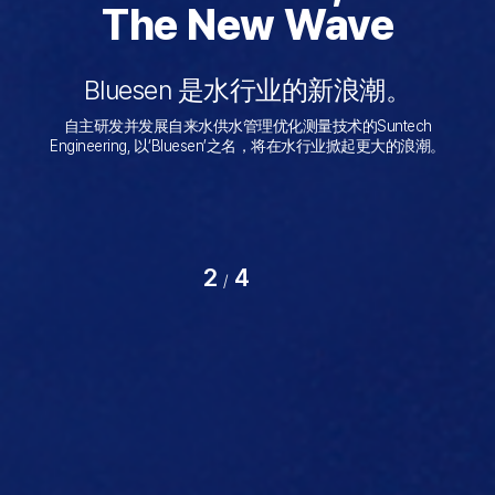
for Water
for people and the
The New Wave
The New Wave
展向全世界的Bluesen
展向全世界的Bluesen
environment
Bluesen 是水行业的新浪潮。
Bluesen 是水行业的新浪潮。
我们为向全球不断提供洁净用水而持续传播智能水管理技术。
我们为向全球不断提供洁净用水而持续传播智能水管理技术。
我们努力创造以环境和以人为本的技术创造
自主研发并发展自来水供水管理优化测量技术的Suntech
自主研发并发展自来水供水管理优化测量技术的Suntech
Engineering,
Engineering,
以‘Bluesen’之名，将在水行业掀起更大的浪潮。
以‘Bluesen’之名，将在水行业掀起更大的浪潮。
更好的环境
2
4
/