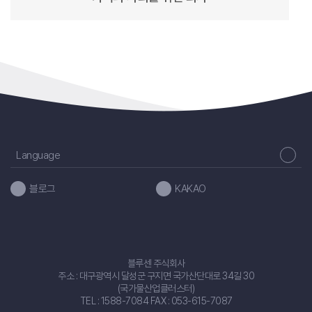
Language
블로그
KAKAO
블루센 주식회사
주소 : 대구광역시 달성군 구지면 국가산단대로 34길 30
(국가물산업클러스터)
TEL : 1588-7084 FAX : 053-615-7087