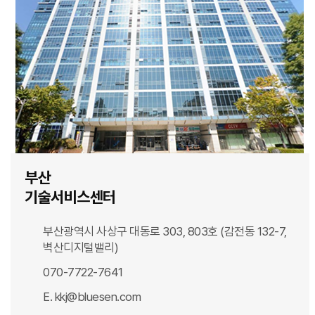
부산
기술서비스센터
부산광역시 사상구 대동로 303, 803호
(감전동 132-7,
벽산디지털밸리)
070-7722-7641
E. kkj@bluesen.com